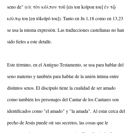
seno de" (εἰς τὸν κόλπον τοῦ [eis ton kolpon tou] ἐν τᾣ
κόλπῳ tou [en tôkolpô tou]). Tanto en Jn 1,18 como en 13,23
se usa la misma expresión. Las traducciones castellanas no han
sido fieles a este detalle.
Este término, en el Antiguo Testamento, se usa para hablar del
seno materno y también para hablar de la unión íntima entre
distintos sexos. El discípulo tiene la cualidad de ser amado
como también los personajes del Cantar de los Cantares son
identificados como "el amado" y "la amada". A
l estar cerca del
pecho de Jesús puede oír sus secretos, las cosas que le