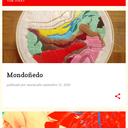
VER TODO
E
n
t
r
a
d
Mondoñedo
a
publicado por
martacuba
septiembre 21, 2020
s