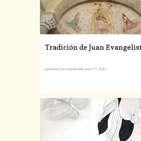
t
r
a
d
Tradición de Juan Evangelis
a
s
publicado por
martacuba
junio 27, 2025
DIBUJOS
PSICOANÁLISIS