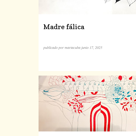
Madre fálica
publicado por
martacuba
junio 17, 2025
DIBUJOS
SIMBOLISMO
TEXTOS SAGRADOS