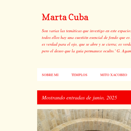
Marta Cuba
Son varias las temáticas que investigo en este espacio
todos ellos hay una cuestión esencial de fondo que es l
es verdad para el ojo, que se abre y se cierra; es verd
pero el deseo que la guía permanece oculto.' G. Aga
SOBRE MI
TEMPLOS
MITO XACOBEO
Mostrando entradas de junio, 2025
E
SIMBOLISMO
TEXTOS SAGRADOS
n