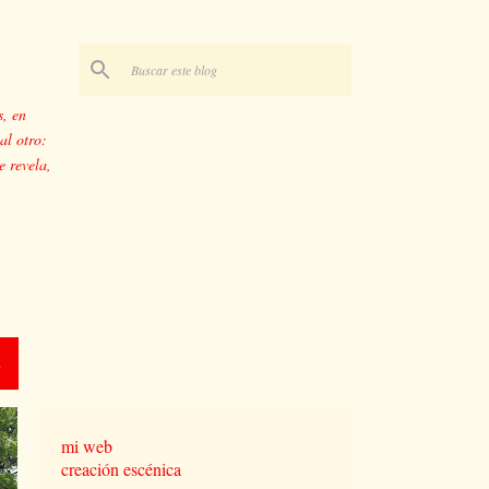
s, en
al otro:
e revela,
O
mi web
creación escénica