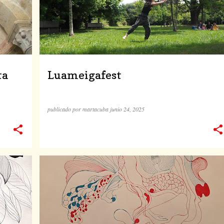
ta
Luameigafest
publicado por
martacuba
junio 24, 2025
DIBUJOS