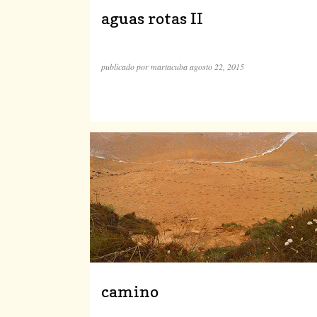
aguas rotas II
publicado por
martacuba
agosto 22, 2015
camino