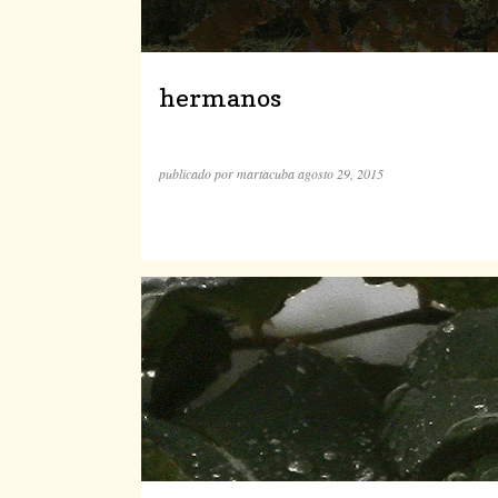
hermanos
publicado por
martacuba
agosto 29, 2015