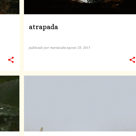
atrapada
publicado por
martacuba
agosto 28, 2015
ANIMACIONES
COLLAGE DIGITAL
JARDÍN