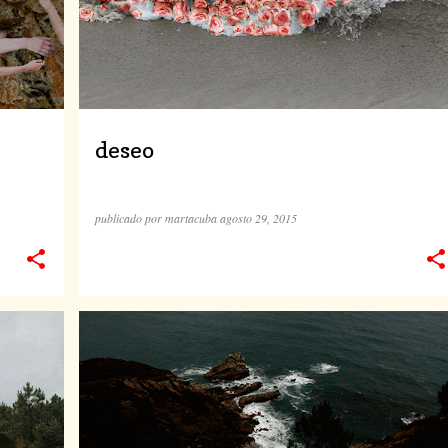
deseo
publicado por
martacuba
agosto 29, 2015