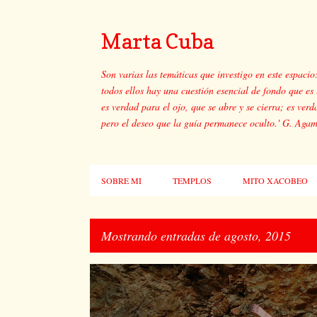
Marta Cuba
Son varias las temáticas que investigo en este espacio
todos ellos hay una cuestión esencial de fondo que es l
es verdad para el ojo, que se abre y se cierra; es verd
pero el deseo que la guía permanece oculto.' G. Aga
SOBRE MI
TEMPLOS
MITO XACOBEO
Mostrando entradas de agosto, 2015
E
n