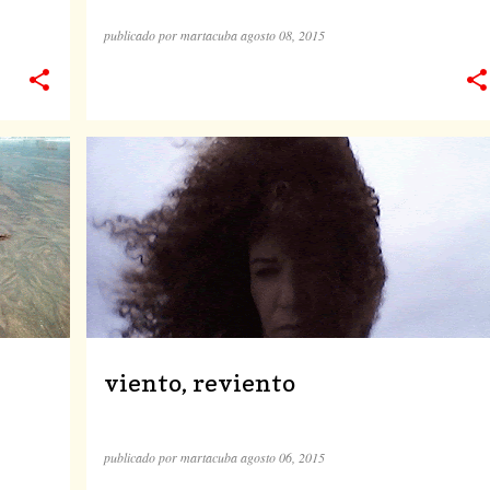
publicado por
martacuba
agosto 08, 2015
viento, reviento
publicado por
martacuba
agosto 06, 2015