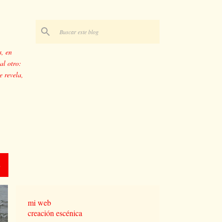
s, en
al otro:
e revela,
O
mi web
creación escénica