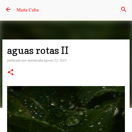
Ir al contenido principal
Marta Cuba
aguas rotas II
publicado por
martacuba
agosto 22, 2015