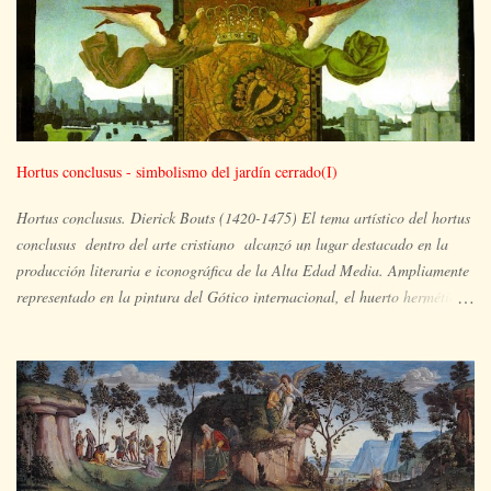
Hortus conclusus - simbolismo del jardín cerrado(I)
Hortus conclusus. Dierick Bouts (1420-1475) El tema artístico del hortus
conclusus dentro del arte cristiano alcanzó un lugar destacado en la
producción literaria e iconográfica de la Alta Edad Media. Ampliamente
representado en la pintura del Gótico internacional, el huerto hermético
es el espacio ocupado por María y su hijo, en un lugar apartado, aislado
y paradisíaco, un vergel en plena floración en el que pueden aparecer
también otras imágenes simbólicas de la plenitud de María y extraídas
del Antiguo Testamento, tales como la zarza que arde pero no se
consume, la puerta cerrada de la visión de Ezequiel, el pozo de agua
viva, la fuente, el rosal, el ciprés, el arca... Nuestra propuesta trazará un
viaje un tanto particular de (ca)ida y vuelta, a partir del cual iremos