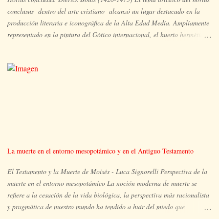
conclusus dentro del arte cristiano alcanzó un lugar destacado en la
producción literaria e iconográfica de la Alta Edad Media. Ampliamente
representado en la pintura del Gótico internacional, el huerto hermético
es el espacio ocupado por María y su hijo, en un lugar apartado, aislado
y paradisíaco, un vergel en plena floración en el que pueden aparecer
también otras imágenes simbólicas de la plenitud de María y extraídas
del Antiguo Testamento, tales como la zarza que arde pero no se
consume, la puerta cerrada de la visión de Ezequiel, el pozo de agua
viva, la fuente, el rosal, el ciprés, el arca... Nuestra propuesta trazará un
viaje un tanto particular de (ca)ida y vuelta, a partir del cual iremos
entrelazando referencias geográficas, artísticas o literarias que nos
introducirán poco a poco en el tema del hortus conclusus o jardín
La muerte en el entorno mesopotámico y en el Antiguo Testamento
cerrado, siguiendo la ruta que el símbolo nos invita a trazar, a trav...
El Testamento y la Muerte de Moisés - Luca Signorelli Perspectiva de la
muerte en el entorno mesopotámico La noción moderna de muerte se
refiere a la cesación de la vida biológica, la perspectiva más racionalista
y pragmática de nuestro mundo ha tendido a huir del miedo que
necesariamente impone la consciencia de la muerte en el individuo. Pero