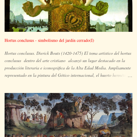
Hortus conclusus - simbolismo del jardín cerrado(I)
Hortus conclusus. Dierick Bouts (1420-1475) El tema artístico del hortus
conclusus dentro del arte cristiano alcanzó un lugar destacado en la
producción literaria e iconográfica de la Alta Edad Media. Ampliamente
representado en la pintura del Gótico internacional, el huerto hermético
es el espacio ocupado por María y su hijo, en un lugar apartado, aislado
y paradisíaco, un vergel en plena floración en el que pueden aparecer
también otras imágenes simbólicas de la plenitud de María y extraídas
del Antiguo Testamento, tales como la zarza que arde pero no se
consume, la puerta cerrada de la visión de Ezequiel, el pozo de agua
viva, la fuente, el rosal, el ciprés, el arca... Nuestra propuesta trazará un
viaje un tanto particular de (ca)ida y vuelta, a partir del cual iremos
entrelazando referencias geográficas, artísticas o literarias que nos