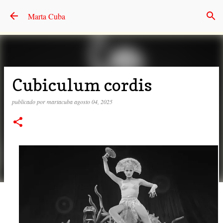
Ir al contenido principal
Marta Cuba
Cubiculum cordis
publicado por
martacuba
agosto 04, 2025