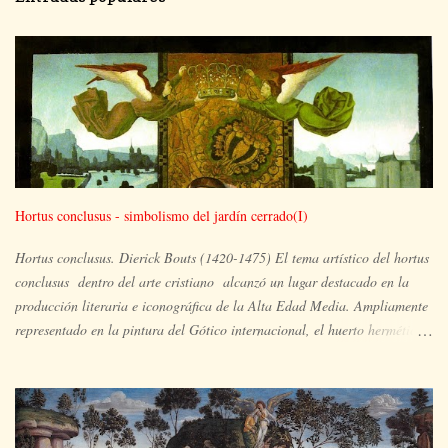
Hortus conclusus - simbolismo del jardín cerrado(I)
Hortus conclusus. Dierick Bouts (1420-1475) El tema artístico del hortus
conclusus dentro del arte cristiano alcanzó un lugar destacado en la
producción literaria e iconográfica de la Alta Edad Media. Ampliamente
representado en la pintura del Gótico internacional, el huerto hermético
es el espacio ocupado por María y su hijo, en un lugar apartado, aislado
y paradisíaco, un vergel en plena floración en el que pueden aparecer
también otras imágenes simbólicas de la plenitud de María y extraídas
del Antiguo Testamento, tales como la zarza que arde pero no se