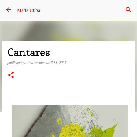
Ir al contenido principal
Marta Cuba
Cantares
publicado por
martacuba
abril 13, 2025