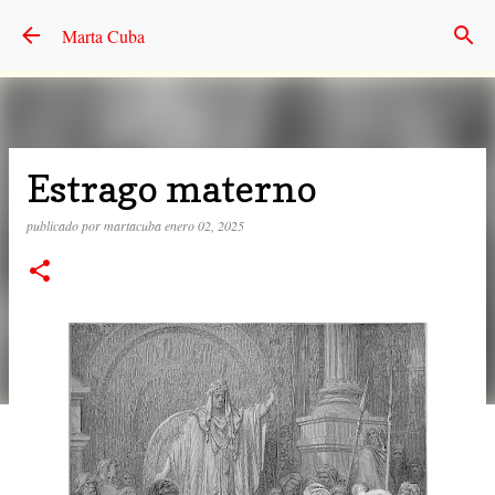
Ir al contenido principal
Marta Cuba
Estrago materno
publicado por
martacuba
enero 02, 2025