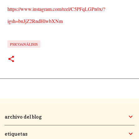
https://www.instagram.com/reel/C5PFqLGPn0x/?
igsh=bnJjZ2RndHlwbXNm
PSICOANÁLISIS
archivo del blog
etiquetas