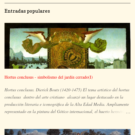
Entradas populares
Hortus conclusus - simbolismo del jardín cerrado(I)
Hortus conclusus. Dierick Bouts (1420-1475) El tema artístico del hortus
conclusus dentro del arte cristiano alcanzó un lugar destacado en la
producción literaria e iconográfica de la Alta Edad Media. Ampliamente
representado en la pintura del Gótico internacional, el huerto hermético
es el espacio ocupado por María y su hijo, en un lugar apartado, aislado
y paradisíaco, un vergel en plena floración en el que pueden aparecer
también otras imágenes simbólicas de la plenitud de María y extraídas