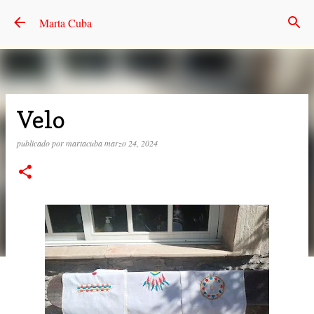
Ir al contenido principal
Marta Cuba
Velo
publicado por
martacuba
marzo 24, 2024