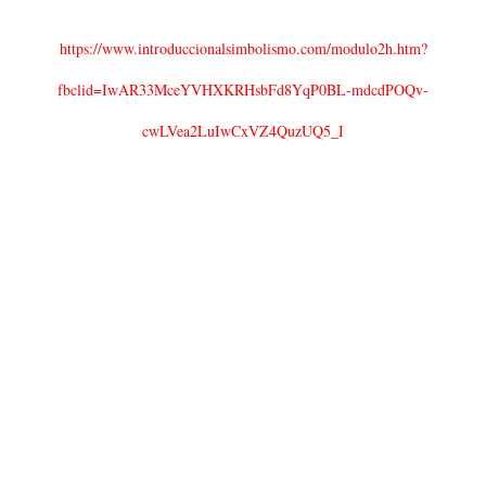
https://www.introduccionalsimbolismo.com/modulo2h.htm?
fbclid=IwAR33MceYVHXKRHsbFd8YqP0BL-mdcdPOQv-
cwLVea2LuIwCxVZ4QuzUQ5_I