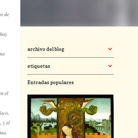
ho de
 hay
archivo del blog
imo
etiquetas
Entradas populares
en el
íaco,
 y el
âna.