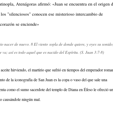
tinopla, Atenágoras afirmó: «Juan se encuentra en el origen 
 los "silenciosos" conocen ese misterioso intercambio de
 corazón se enciende»
rio nacer de nuevo. 8 El viento
sopla de donde quiere, y oyes su sonido
 va; así es todo aquel que es nacido del Espíritu.
(S. Juan 3:7-8)
 aceite hirviendo, el martirio que sufrió en tiempos del emperador roma
to de la iconografía de San Juan es la copa o vaso del que sale una
cuenta como el sumo sacerdote del templo de Diana en Éfeso le ofreció u
o causándole ningún mal.