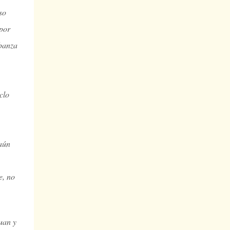
so
por
abanza
clo
 aún
e, no
uan y