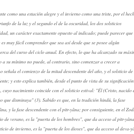
e como una estación alegre y el invierno como una triste, por el hec
iunfo de la luz y el segundo el de la oscuridad, los dos solsticios
idad, un carácter exactamente opuesto al indicado; puede parecer que
 es muy fácil comprender que sea así desde que se posee algún
cerca del curso del ciclo anual. En efecto, lo que ha alcanzado su máx
do a su mínimo no puede, al contrario, sino comenzar a crecer a
no señala el comienzo de la mitad descendente del año, y el solsticio de
nte; y esto explica también, desde el punto de vista de su significación
cuyo nacimiento coincide con el solsticio estival: "Él (Cristo, nacido 
yo que disminuya" (3). Sabido es que, en la tradición hindú, la fase
na, y la fase descendente con el pitr-yâna; por consiguiente, en el Zod
io de verano, es la "puerta de los hombres", que da acceso al pitr-yâna,
ticio de invierno, es la "puerta de los dioses", que da acceso al deva-y