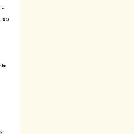
de
, tras
rdia
ra