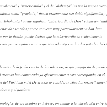
nevolencia" y "misericordia" y el de "alabanza" (es por lo menos curio
abras como "gracia (s)" tienen exactamente esa doble significación); 
n, Yehohanán] puede significar "misericordia de Dios" y también "al
e estos dos sentidos parece convenir muy particularmente a San Juan
a; por lo demás, puede decirse que la misericordia es evidentemente
 que nos reconduce a su respectiva relación con las dos mitades del ci
después de la fecha exacta de los solsticios, lo que manifiesta de modo
 el ascenso han comenzado ya efectivamente; a esto corresponde, en el
s del Pitri-loka y del Deva-loka se consideran situadas respectivament
udoeste y el nordeste.
timológico de ese nombre en hebreo; en cuanto a la vinculación entre J