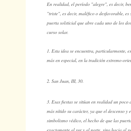
En realidad, el período "alegre", es decir, be
"triste", es decir, maléfico o desfavorable, e
puerta solsticial que abre cada uno de los do
curso solar.
1. Esta idea se encuentra, particularmente, e
más en especial, en la tradición extremo-orient
2. San Juan, III, 30.
3. Esas fiestas se sitúan en realidad un poco 
más nítido su carácter, ya que el descenso y
simbolismo védico, el hecho de que las puerta
exactamente al sur y al norte, sino hacia al s