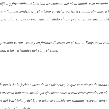
néfico y favorable, es la mitad ascendente del ciclo anual, y su período
s su mitad descendente; y el mismo carácter pertenece, naturalmente, a 
s períodos en que se encuentra dividido el año por el sentido mismo del
xpresada varias veces y en formas diversas en el Tao-te-King; se la refi
al, a las vicisitudes del yin y el yang.
después de la fecha exacta de los solsticios, lo que manifiesta de modo
 el ascenso han comenzado ya efectivamente; a esto corresponde, en el
s del Pitri-loka y del Deva-loka se consideran situadas respectivament
udoeste y el nordeste.