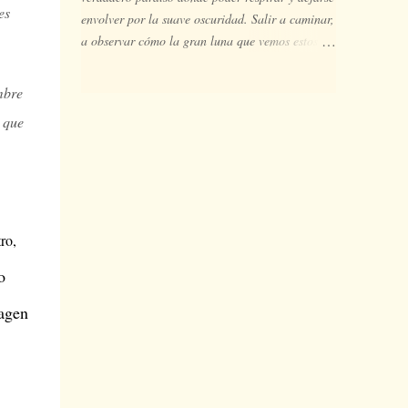
por tanto, nada en él sucede de forma "natural",
es
envolver por la suave oscuridad. Salir a caminar,
sino que debe elaborar los significados que cada
a observar cómo la gran luna que vemos estos
realidad le impone, tanto la muerte como el
días en los cielos es también ella observadora, un
nacimiento y la sexualidad no pueden reducirse a
poco celosa, de la danza de Perseidas que
mbre
cuestiones meramente biológicas o "naturales".
transcurre en el extrarradio nocturno del cielo, es
En nuestro ...
a que
en realidad un camino de puertas abiertas hacia
el asombro. No en vano la luna trata de afearles
el espectáculo robándoles protagonismo a las
Perseidas y de paso también un poco de luz al
sol, para abrirnos paso entre las sombras de la
noche. Pero es que Perseo, constelación que has
ro,
de buscar en el cielo para orientar tu mirada y
o
situarte en primera fila del espectáculo, es el
caballero nacido de la lluvia de oro, él es el
agen
fruto del encuentro entre el espíritu y la materia,
lo sutil y lo corpóreo; nadie como él sabe mejor
de dónde vienen y a donde se dirigen estas
lágrimas de agosto y de San Lorenzo que parecen