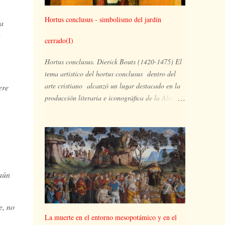
Hortus conclusus - simbolismo del jardín
la
cerrado(I)
Hortus conclusus. Dierick Bouts (1420-1475) El
tema artístico del hortus conclusus dentro del
arte cristiano alcanzó un lugar destacado en la
ere
producción literaria e iconográfica de la Alta
Edad Media. Ampliamente representado en la
pintura del Gótico internacional, el huerto
hermético es el espacio ocupado por María y su
hijo, en un lugar apartado, aislado y
paradisíaco, un vergel en plena floración en el
que pueden aparecer también otras imágenes
 aún
simbólicas de la plenitud de María y extraídas
del Antiguo Testamento, tales como la zarza que
e, no
arde pero no se consume, la puerta cerrada de la
La muerte en el entorno mesopotámico y en el
visión de Ezequiel, el pozo de agua viva, la