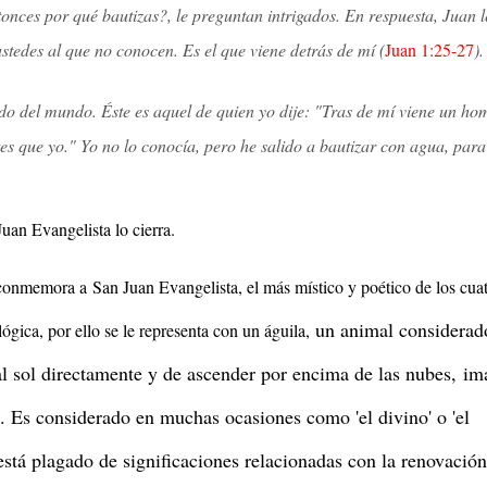
entonces por qué bautizas?, le preguntan intrigados. En respuesta, Juan l
stedes al que no conocen. Es el que viene detrás de mí
(
Juan 1:25-27
).
ado del mundo. Éste es aquel de quien yo dije: "Tras de mí viene un ho
tes que yo." Yo no lo conocía, pero he salido a bautizar con agua, par
an Evangelista lo cierra.
ia conmemora a
San Juan Evangelista, el más místico y poético de los cuat
un animal considerad
lógica, por ello se le representa con un águila,
al sol directamente y de ascender por encima de las nubes,
im
go. Es considerado en muchas ocasiones como 'el divino' o 'el
 está plagado de significaciones relacionadas con la renovación