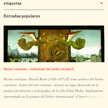
etiquetas
Entradas populares
Hortus conclusus - simbolismo del jardín cerrado(I)
Hortus conclusus. Dierick Bouts (1420-1475) El tema artístico del hortus
conclusus dentro del arte cristiano alcanzó un lugar destacado en la
producción literaria e iconográfica de la Alta Edad Media. Ampliamente
representado en la pintura del Gótico internacional, el huerto hermético
es el espacio ocupado por María y su hijo, en un lugar apartado, aislado
y paradisíaco, un vergel en plena floración en el que pueden aparecer