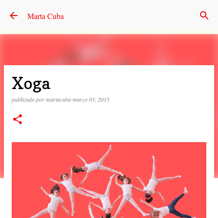
Ir al contenido principal
Marta Cuba
Xoga
publicado por
martacuba
marzo 03, 2015