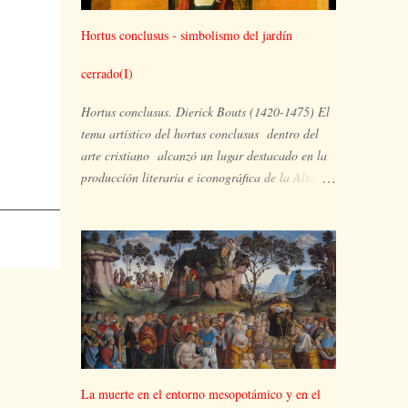
Hortus conclusus - simbolismo del jardín
cerrado(I)
Hortus conclusus. Dierick Bouts (1420-1475) El
tema artístico del hortus conclusus dentro del
arte cristiano alcanzó un lugar destacado en la
producción literaria e iconográfica de la Alta
Edad Media. Ampliamente representado en la
pintura del Gótico internacional, el huerto
hermético es el espacio ocupado por María y su
hijo, en un lugar apartado, aislado y
paradisíaco, un vergel en plena floración en el
que pueden aparecer también otras imágenes
simbólicas de la plenitud de María y extraídas
del Antiguo Testamento, tales como la zarza que
arde pero no se consume, la puerta cerrada de la
La muerte en el entorno mesopotámico y en el
visión de Ezequiel, el pozo de agua viva, la