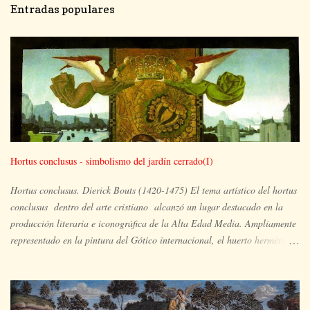
Entradas populares
Hortus conclusus - simbolismo del jardín cerrado(I)
Hortus conclusus. Dierick Bouts (1420-1475) El tema artístico del hortus
conclusus dentro del arte cristiano alcanzó un lugar destacado en la
producción literaria e iconográfica de la Alta Edad Media. Ampliamente
representado en la pintura del Gótico internacional, el huerto hermético
es el espacio ocupado por María y su hijo, en un lugar apartado, aislado
y paradisíaco, un vergel en plena floración en el que pueden aparecer
también otras imágenes simbólicas de la plenitud de María y extraídas
del Antiguo Testamento, tales como la zarza que arde pero no se