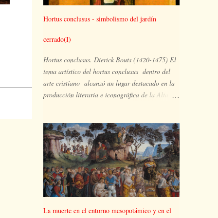
Hortus conclusus - simbolismo del jardín
cerrado(I)
Hortus conclusus. Dierick Bouts (1420-1475) El
tema artístico del hortus conclusus dentro del
arte cristiano alcanzó un lugar destacado en la
producción literaria e iconográfica de la Alta
Edad Media. Ampliamente representado en la
pintura del Gótico internacional, el huerto
hermético es el espacio ocupado por María y su
hijo, en un lugar apartado, aislado y
paradisíaco, un vergel en plena floración en el
que pueden aparecer también otras imágenes
simbólicas de la plenitud de María y extraídas
del Antiguo Testamento, tales como la zarza que
arde pero no se consume, la puerta cerrada de la
La muerte en el entorno mesopotámico y en el
visión de Ezequiel, el pozo de agua viva, la