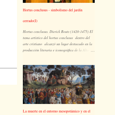
Hortus conclusus - simbolismo del jardín
cerrado(I)
Hortus conclusus. Dierick Bouts (1420-1475) El
tema artístico del hortus conclusus dentro del
arte cristiano alcanzó un lugar destacado en la
producción literaria e iconográfica de la Alta
Edad Media. Ampliamente representado en la
pintura del Gótico internacional, el huerto
hermético es el espacio ocupado por María y su
hijo, en un lugar apartado, aislado y
paradisíaco, un vergel en plena floración en el
que pueden aparecer también otras imágenes
simbólicas de la plenitud de María y extraídas
del Antiguo Testamento, tales como la zarza que
arde pero no se consume, la puerta cerrada de la
La muerte en el entorno mesopotámico y en el
visión de Ezequiel, el pozo de agua viva, la