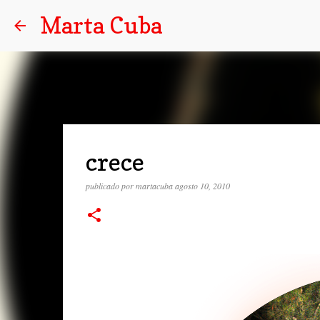
Marta Cuba
crece
publicado por
martacuba
agosto 10, 2010