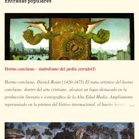
Entradas populares
Hortus conclusus - simbolismo del jardín cerrado(I)
Hortus conclusus. Dierick Bouts (1420-1475) El tema artístico del hortus
conclusus dentro del arte cristiano alcanzó un lugar destacado en la
producción literaria e iconográfica de la Alta Edad Media. Ampliamente
representado en la pintura del Gótico internacional, el huerto hermético
es el espacio ocupado por María y su hijo, en un lugar apartado, aislado
y paradisíaco, un vergel en plena floración en el que pueden aparecer
también otras imágenes simbólicas de la plenitud de María y extraídas
del Antiguo Testamento, tales como la zarza que arde pero no se