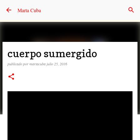
Ir al contenido principal
Marta Cuba
cuerpo sumergido
publicado por
martacuba
julio 25, 2016